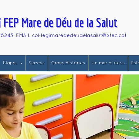
i FEP Mare de Déu de la Salut
76243· EMAIL col-legimarededeudelasalut@xtec.cat
Etapes
Serveis
Grans Històries
Un mar d'idees
Est