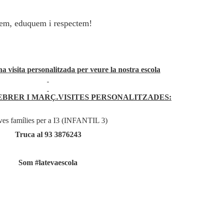
fiem, eduquem i respectem!
a visita personalitzada per veure la nostra escola
EBRER I MARÇ.VISITES PERSONALITZADES:
es famílies per a I3 (INFANTIL 3)
Truca al 93 3876243
Som #latevaescola