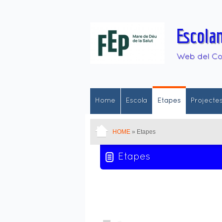
Escola
Web del Col
Home
Escola
Etapes
Projecte
HOME
» Etapes
Etapes