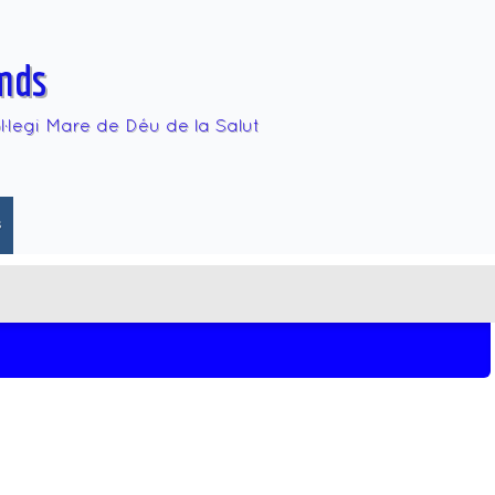
mds
·legi Mare de Déu de la Salut
s